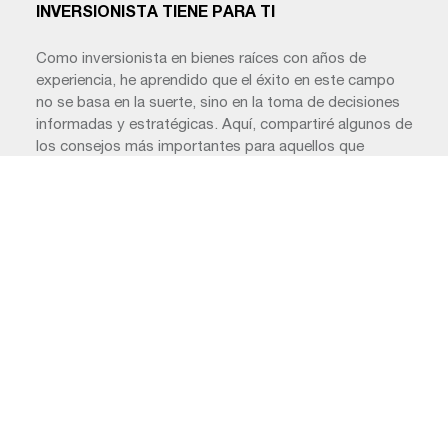
INVERSIONISTA TIENE PARA TI
Como inversionista en bienes raíces con años de
experiencia, he aprendido que el éxito en este campo
no se basa en la suerte, sino en la toma de decisiones
informadas y estratégicas. Aquí, compartiré algunos de
los consejos más importantes para aquellos que
buscan invertir en bienes raíces y crecer su patrimonio
de manera efectiva. […]
Julio 30, 2024
Leer más
Inversión