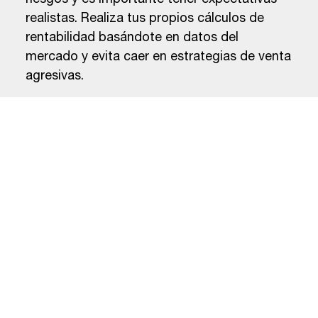
riesgos y es importante tener expectativas
realistas. Realiza tus propios cálculos de
rentabilidad basándote en datos del
mercado y evita caer en estrategias de venta
agresivas.
Problemas de Accesibilidad:
La accesibilidad es un factor clave para la
rentabilidad y la valorización de la propiedad.
Un departamento que sea difícil de alcanzar
debido a problemas de infraestructura o
falta de transporte puede ser menos
atractivo para los inquilinos. Asegúrate de
que el departamento esté bien conectado
con el resto de la ciudad.
En conclusión, invertir en un departamento