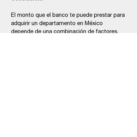
El monto que el banco te puede prestar para
adquirir un departamento en México
depende de una combinación de factores,
como tus ingresos, valor del inmueble,
historial crediticio y el plazo del crédito.
Antes de solicitar un crédito hipotecario, es
recomendable hacer una evaluación
detallada de tu situación financiera para
saber cuánto puedes permitirte, calcular el
enganche necesario y asegurarte de cumplir
con los requisitos del banco. De esta manera,
podrás obtener el mejor financiamiento y
hacer realidad el sueño de tener tu propio
hogar.